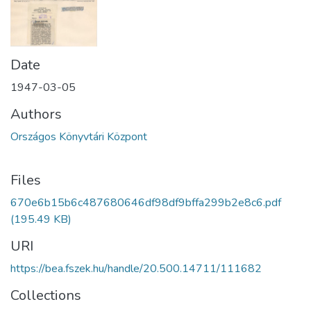
Date
1947-03-05
Authors
Országos Könyvtári Központ
Files
670e6b15b6c487680646df98df9bffa299b2e8c6.pdf
(195.49 KB)
URI
https://bea.fszek.hu/handle/20.500.14711/111682
Collections