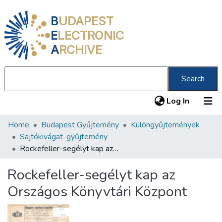
B
UDAPEST
E
LECTRONIC
A
RCHIVE
Search
(current
Log In
Home
Budapest Gyűjtemény
Különgyűjtemények
Communities & Collections
Sajtókivágat-gyűjtemény
All of DSpace
Rockefeller-segélyt kap az Országos Könyvtári Központ
Statistics
Rockefeller-segélyt kap az
About us
Országos Könyvtári Központ