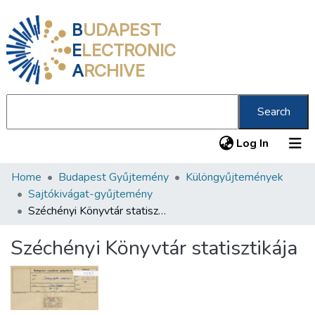
B
UDAPEST
E
LECTRONIC
A
RCHIVE
Search
(current
Log In
Home
Budapest Gyűjtemény
Különgyűjtemények
Communities & Collections
Sajtókivágat-gyűjtemény
All of DSpace
Széchényi Könyvtár statisztikája
Statistics
Széchényi Könyvtár statisztikája
About us