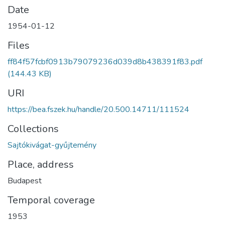
Date
1954-01-12
Files
ff84f57fcbf0913b79079236d039d8b438391f83.pdf
(144.43 KB)
URI
https://bea.fszek.hu/handle/20.500.14711/111524
Collections
Sajtókivágat-gyűjtemény
Place, address
Budapest
Temporal coverage
1953