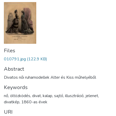
Files
010791.jpg
(122.9 KB)
Abstract
Divatos női ruhamodellek Alter és Kiss műhelyéből
Keywords
nő
,
öltözködés
,
divat
,
kalap
,
sajtó
,
illusztráció
,
jelenet
,
divatkép
,
1860-as évek
URI