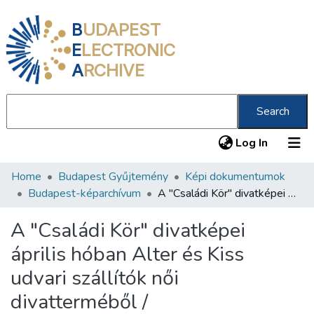
B
UDAPEST
E
LECTRONIC
A
RCHIVE
Search
(current
Log In
Home
Budapest Gyűjtemény
Képi dokumentumok
Communities & Collections
Budapest-képarchívum
A "Családi Kör" divatképei április hóban Alter és Kiss udvari szállítók női divatterméből /
All of DSpace
A "Családi Kör" divatképei
Statistics
április hóban Alter és Kiss
About us
udvari szállítók női
divatterméből /