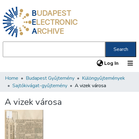
B
UDAPEST
E
LECTRONIC
A
RCHIVE
Search
(current
Log In
Home
Budapest Gyűjtemény
Különgyűjtemények
Communities & Collections
Sajtókivágat-gyűjtemény
A vizek városa
All of DSpace
A vizek városa
Statistics
About us