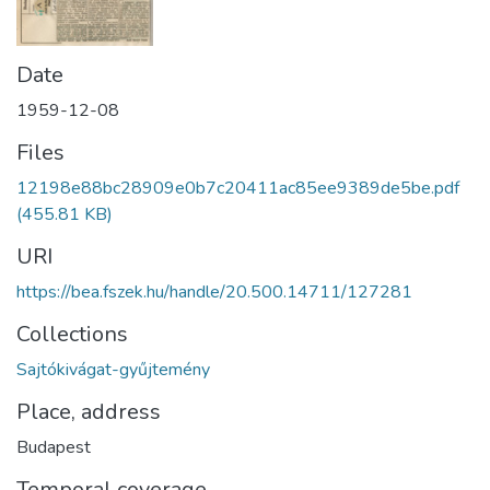
Date
1959-12-08
Files
12198e88bc28909e0b7c20411ac85ee9389de5be.pdf
(455.81 KB)
URI
https://bea.fszek.hu/handle/20.500.14711/127281
Collections
Sajtókivágat-gyűjtemény
Place, address
Budapest
Temporal coverage