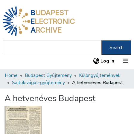
B
UDAPEST
E
LECTRONIC
A
RCHIVE
Search
(current
Log In
Home
Budapest Gyűjtemény
Különgyűjtemények
Communities & Collections
Sajtókivágat-gyűjtemény
A hetvenéves Budapest
All of DSpace
A hetvenéves Budapest
Statistics
About us