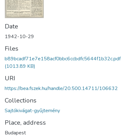
Date
1942-10-29
Files
b89bcadf71e7e158acf0bbc6ccbdfc5644f1b32c.pdf
(1013.89 KB)
URI
https://bea.fszek.hu/handle/20.500.14711/106632
Collections
Sajtókivágat-gyűjtemény
Place, address
Budapest