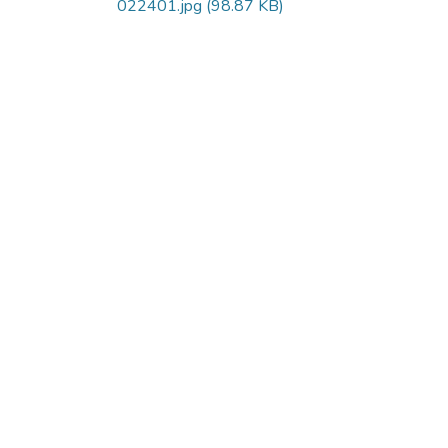
022401.jpg
(98.87 KB)