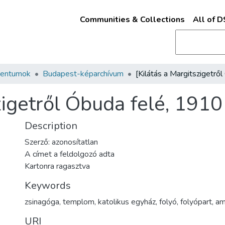
Communities & Collections
All of 
mentumok
Budapest-képarchívum
zigetről Óbuda felé, 1910
Description
Szerző: azonosítatlan
A címet a feldolgozó adta
Kartonra ragasztva
Keywords
zsinagóga
,
templom
,
katolikus egyház
,
folyó
,
folyópart
,
am
URI