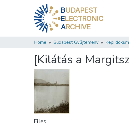
B
UDAPEST
E
LECTRONIC
A
RCHIVE
Home
Budapest Gyűjtemény
Képi doku
[Kilátás a Margits
Files