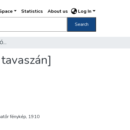
DSpace
Statistics
About us
Log In
Search
[Kilátás a Margitszigetről Óbuda felé, 1910 tavaszán]
 tavaszán]
atőr fénykép
,
1910