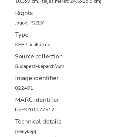
10,3x9 cm, (teljes méret: 24,5x18,5 cm)
Rights
Jogok: FSZEK
Type
KÉP / önálló kép
Source collection
Budapest-képarchívum
Image identifier
022401
MARC identifier
bibFSZ01477512
Technical details
[Fénykép]