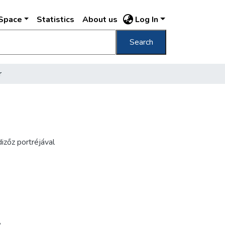
DSpace
Statistics
About us
Log In
Search
r
izőz portréjával