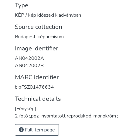
Type
KÉP / kép időszaki kiadványban
Source collection
Budapest-képarchívum
Image identifier
AN042002A
AN042002B
MARC identifier
bibFSZ01476634
Technical details
[Fénykép] :
2 fotó :,poz., nyomtatott reprodukció, monokróm ;
Full item page