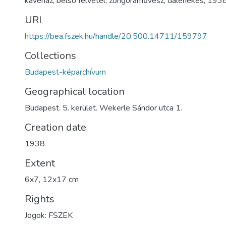
kávéház
,
belső felvétel
,
zongoraművész
,
dalénekes
,
193
URI
https://bea.fszek.hu/handle/20.500.14711/159797
Collections
Budapest-képarchívum
Geographical location
Budapest. 5. kerület. Wekerle Sándor utca 1.
Creation date
1938
Extent
6x7, 12x17 cm
Rights
Jogok: FSZEK