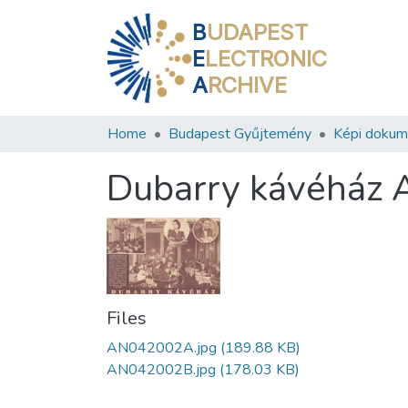
B
UDAPEST
E
LECTRONIC
A
RCHIVE
Home
Budapest Gyűjtemény
Képi doku
Dubarry kávéház 
Files
AN042002A.jpg
(189.88 KB)
AN042002B.jpg
(178.03 KB)