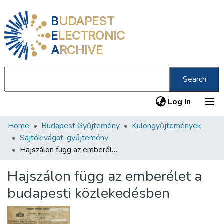
B
UDAPEST
E
LECTRONIC
A
RCHIVE
Search
(current
Log In
Home
Budapest Gyűjtemény
Különgyűjtemények
Communities & Collections
Sajtókivágat-gyűjtemény
All of DSpace
Hajszálon függ az emberélet a budapesti közlekedésben
Statistics
Hajszálon függ az emberélet a
About us
budapesti közlekedésben