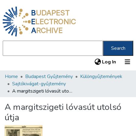
B
UDAPEST
E
LECTRONIC
A
RCHIVE
Search
(current
Log In
Home
Budapest Gyűjtemény
Különgyűjtemények
Communities & Collections
Sajtókivágat-gyűjtemény
All of DSpace
A margitszigeti lóvasút utolsó útja
Statistics
A margitszigeti lóvasút utolsó
About us
útja