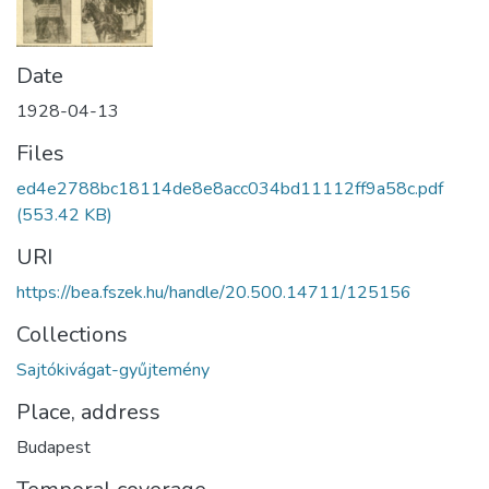
Date
1928-04-13
Files
ed4e2788bc18114de8e8acc034bd11112ff9a58c.pdf
(553.42 KB)
URI
https://bea.fszek.hu/handle/20.500.14711/125156
Collections
Sajtókivágat-gyűjtemény
Place, address
Budapest