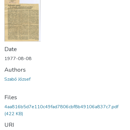
Date
1977-08-08
Authors
Szabó József
Files
4aa816b5d7e110c49fad7806cbf8b49106a837c7.pdf
(422 KB)
URI