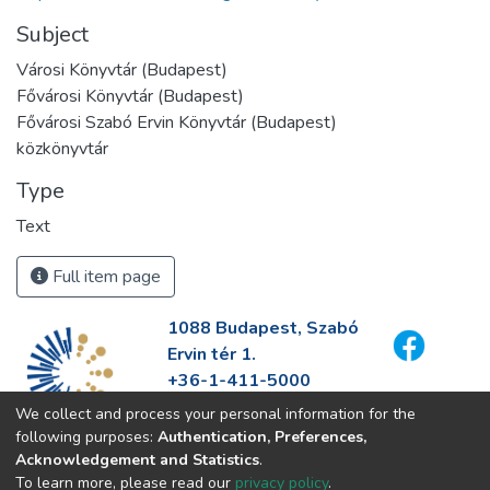
Subject
Városi Könyvtár (Budapest)
Fővárosi Könyvtár (Budapest)
Fővárosi Szabó Ervin Könyvtár (Budapest)
közkönyvtár
Type
Text
Full item page
1088 Budapest, Szabó
Ervin tér 1.
+36-1-411-5000
info@fszek.hu
We collect and process your personal information for the
https://fszek.hu
following purposes:
Authentication, Preferences,
Acknowledgement and Statistics
.
To learn more, please read our
privacy policy
.