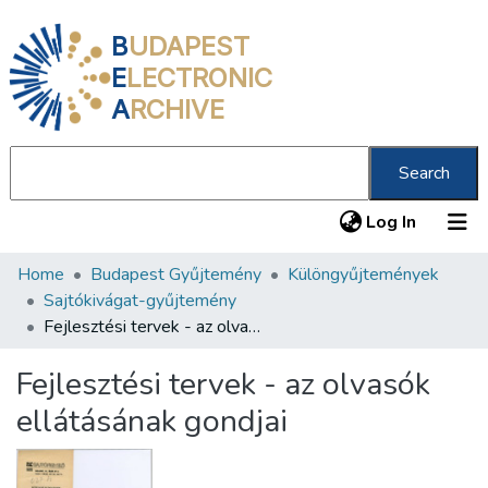
B
UDAPEST
E
LECTRONIC
A
RCHIVE
Search
(current
Log In
Home
Budapest Gyűjtemény
Különgyűjtemények
Communities & Collections
Sajtókivágat-gyűjtemény
All of DSpace
Fejlesztési tervek - az olvasók ellátásának gondjai
Statistics
Fejlesztési tervek - az olvasók
About us
ellátásának gondjai