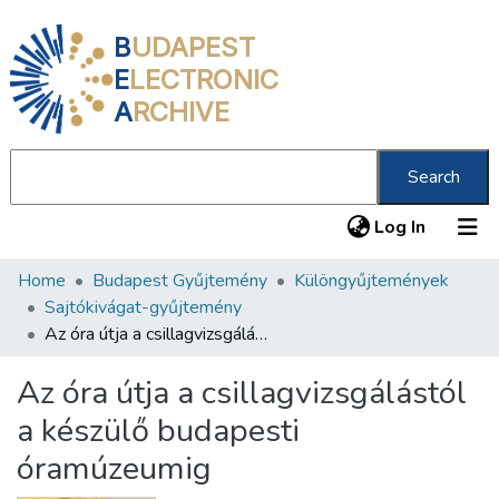
B
UDAPEST
E
LECTRONIC
A
RCHIVE
Search
(current
Log In
Home
Budapest Gyűjtemény
Különgyűjtemények
Communities & Collections
Sajtókivágat-gyűjtemény
All of DSpace
Az óra útja a csillagvizsgálástól a készülő budapesti óramúzeumig
Statistics
Az óra útja a csillagvizsgálástól
About us
a készülő budapesti
óramúzeumig