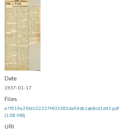
Date
1937-01-17
Files
e7f919e25fd102337f403382da59db1ab8cd1d41.pdf
(1.08 MB)
URI