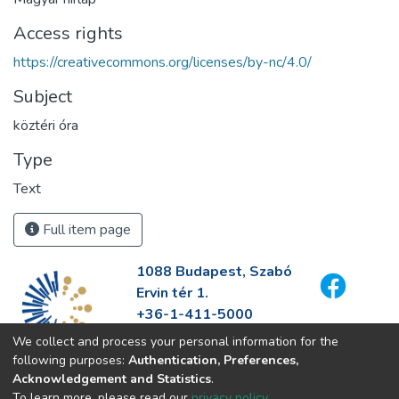
Access rights
https://creativecommons.org/licenses/by-nc/4.0/
Subject
köztéri óra
Type
Text
Full item page
1088 Budapest, Szabó
Ervin tér 1.
+36-1-411-5000
info@fszek.hu
We collect and process your personal information for the
https://fszek.hu
following purposes:
Authentication, Preferences,
Acknowledgement and Statistics
.
To learn more, please read our
privacy policy
.