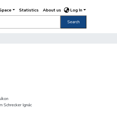
DSpace
Statistics
About us
Log In
Search
síkon
m Schrecker Ignác