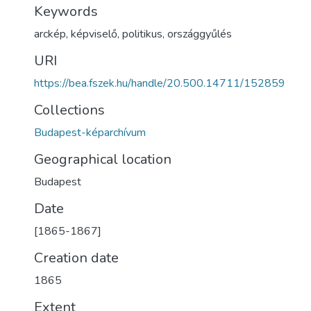
Keywords
arckép
,
képviselő
,
politikus
,
országgyűlés
URI
https://bea.fszek.hu/handle/20.500.14711/152859
Collections
Budapest-képarchívum
Geographical location
Budapest
Date
[1865-1867]
Creation date
1865
Extent