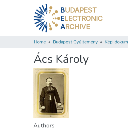
B
UDAPEST
E
LECTRONIC
A
RCHIVE
Home
Budapest Gyűjtemény
Képi doku
Ács Károly
Authors