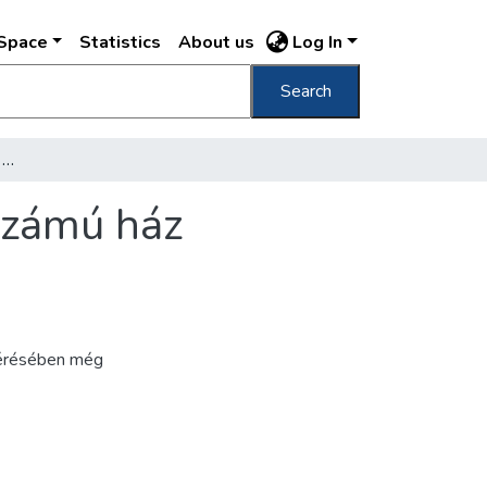
DSpace
Statistics
About us
Log In
Search
[Régi vörösmárvány kút a Molnár utca 36. számú ház udvarán]
számú ház
mérésében még