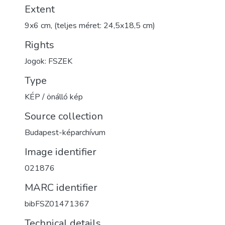
Extent
9x6 cm, (teljes méret: 24,5x18,5 cm)
Rights
Jogok: FSZEK
Type
KÉP / önálló kép
Source collection
Budapest-képarchívum
Image identifier
021876
MARC identifier
bibFSZ01471367
Technical details