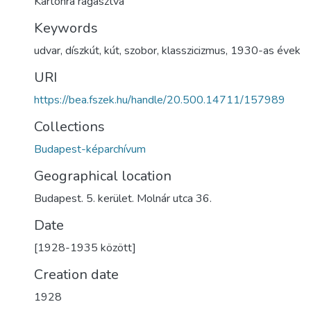
Kartonra ragasztva
Keywords
udvar
,
díszkút
,
kút
,
szobor
,
klasszicizmus
,
1930-as évek
URI
https://bea.fszek.hu/handle/20.500.14711/157989
Collections
Budapest-képarchívum
Geographical location
Budapest. 5. kerület. Molnár utca 36.
Date
[1928-1935 között]
Creation date
1928