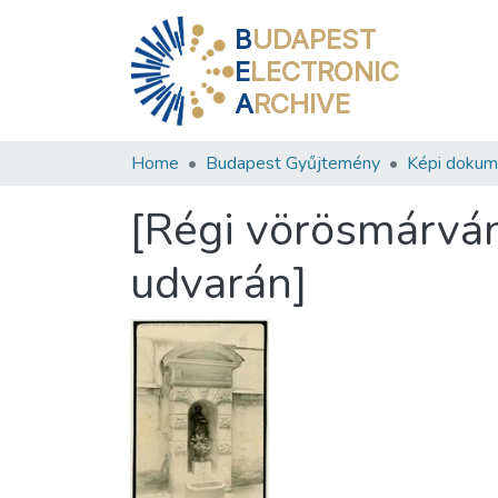
B
UDAPEST
E
LECTRONIC
A
RCHIVE
Home
Budapest Gyűjtemény
Képi doku
[Régi vörösmárván
udvarán]