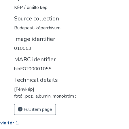
KÉP / önálló kép
Source collection
Budapest-képarchívum
Image identifier
010053
MARC identifier
bibFOT00001055
Technical details
[Fénykép]
fotó :,poz., albumin, monokróm ;
Full item page
in tér 1.