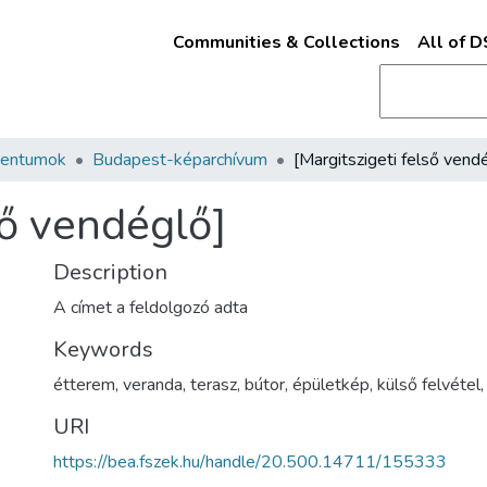
Communities & Collections
All of 
mentumok
Budapest-képarchívum
ső vendéglő]
Description
A címet a feldolgozó adta
Keywords
étterem
,
veranda
,
terasz
,
bútor
,
épületkép
,
külső felvétel
URI
https://bea.fszek.hu/handle/20.500.14711/155333