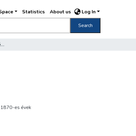
DSpace
Statistics
About us
Log In
Search
[Margitszigeti felső vendéglő]
,
1870-es évek