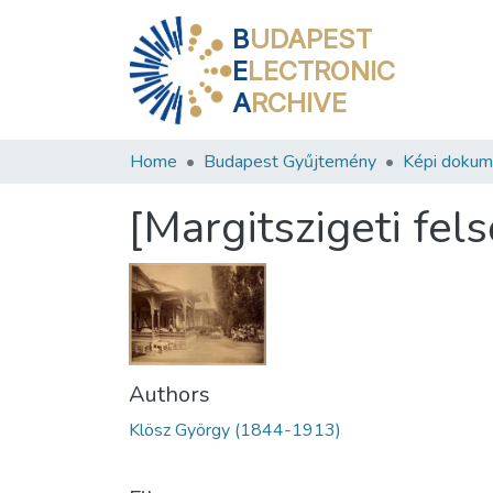
B
UDAPEST
E
LECTRONIC
A
RCHIVE
Home
Budapest Gyűjtemény
Képi doku
[Margitszigeti fel
Authors
Klösz György (1844-1913)