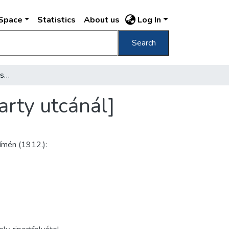
DSpace
Statistics
About us
Log In
Search
[Kábelfektetés az Andrássy úton, a Vörösmarty utcánál]
arty utcánál]
címén (1912.):