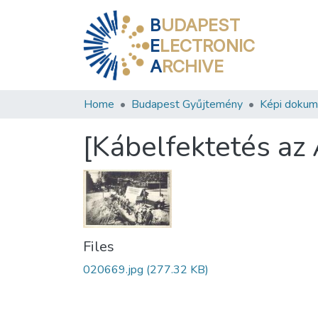
B
UDAPEST
E
LECTRONIC
A
RCHIVE
Home
Budapest Gyűjtemény
Képi doku
[Kábelfektetés az
Files
020669.jpg
(277.32 KB)