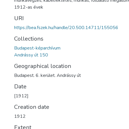
munkavégzés
,
kábelfektetés
,
munkás
,
földalatti megállóh
1912-as évek
URI
https://bea.fszek.hu/handle/20.500.14711/155056
Collections
Budapest-képarchívum
Andrássy út 150
Geographical location
Budapest. 6. kerület. Andrássy út
Date
[1912]
Creation date
1912
Extent