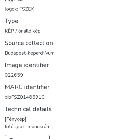
Jogok: FSZEK
Type
KÉP / önálló kép
Source collection
Budapest-képarchívum
Image identifier
022659
MARC identifier
bibFSZ01485910
Technical details
[Fénykép]
fotó :,poz., monokróm ;