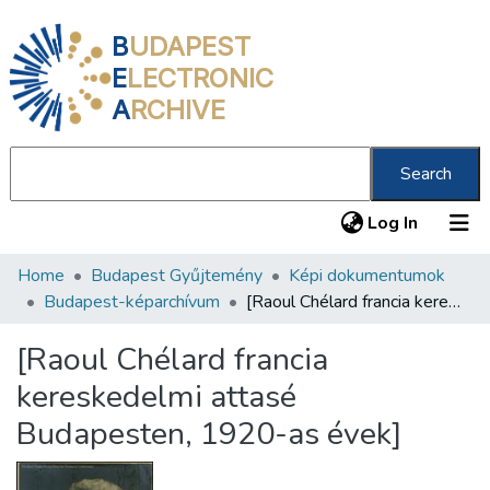
B
UDAPEST
E
LECTRONIC
A
RCHIVE
Search
(current
Log In
Home
Budapest Gyűjtemény
Képi dokumentumok
Communities & Collections
Budapest-képarchívum
[Raoul Chélard francia kereskedelmi attasé Budapesten, 1920-as évek]
All of DSpace
[Raoul Chélard francia
Statistics
kereskedelmi attasé
About us
Budapesten, 1920-as évek]