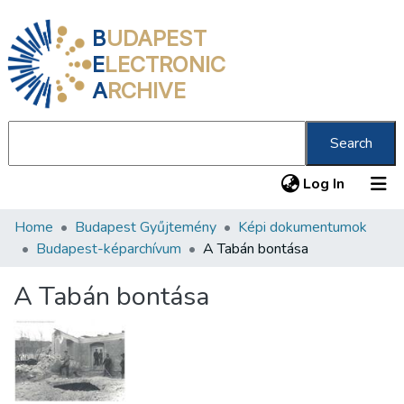
B
UDAPEST
E
LECTRONIC
A
RCHIVE
Search
(current
Log In
Home
Budapest Gyűjtemény
Képi dokumentumok
Communities & Collections
Budapest-képarchívum
A Tabán bontása
All of DSpace
A Tabán bontása
Statistics
About us