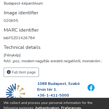
Budapest-képarchívum
Image identifier
020695
MARC identifier
bibFSZ01426784
Technical details
[Fénykép]
fotó :,poz., modern nagyítás eredeti negatívról, monokróm ;
Full item page
1088 Budapest, Szabó
Ervin tér 1.
+36-1-411-5000
info@fszek.hu
We collect and process your personal information for the
https://fszek.hu
following purposes:
Authentication, Preferences,