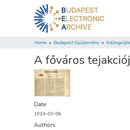
B
UDAPEST
E
LECTRONIC
A
RCHIVE
Home
Budapest Gyűjtemény
Különgyűjt
A főváros tejakció
Date
1924-03-06
Authors