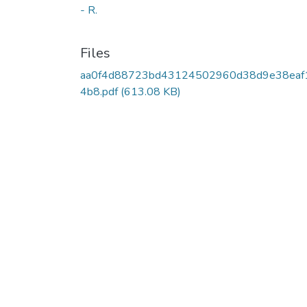
- R.
Files
aa0f4d88723bd43124502960d38d9e38eaf
4b8.pdf
(613.08 KB)