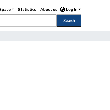
DSpace
Statistics
About us
Log In
Search