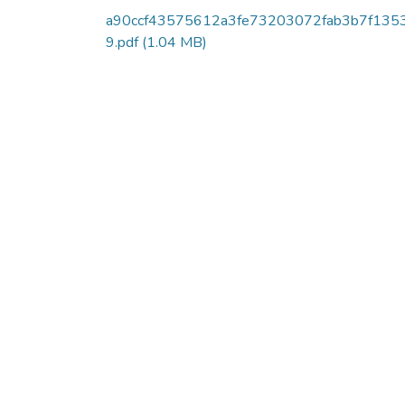
a90ccf43575612a3fe73203072fab3b7f135
9.pdf
(1.04 MB)