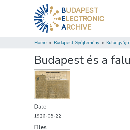
B
UDAPEST
E
LECTRONIC
A
RCHIVE
Home
Budapest Gyűjtemény
Különgyűjt
Budapest és a fal
Date
1926-08-22
Files