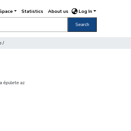
DSpace
Statistics
About us
Log In
Search
 /
a épülete az