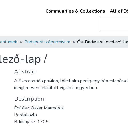
Communities & Collections
All of 
mentumok
Budapest-képarchívum
Ős-Budavára levelező-lap
ező-lap /
Abstract
A Szecessziós pavilon, tőle balra pedig egy képeslapárud
ideiglenesen felállított vigalmi negyedben
Description
Építész: Oskar Marmorek
Postatiszta
B. kisny. sz. 1705