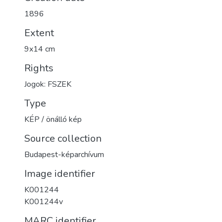
1896
Extent
9x14 cm
Rights
Jogok: FSZEK
Type
KÉP / önálló kép
Source collection
Budapest-képarchívum
Image identifier
K001244
K001244v
MARC identifier