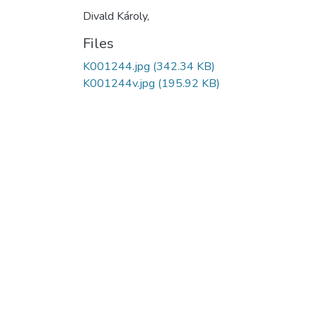
Divald Károly,
Files
K001244.jpg
(342.34 KB)
K001244v.jpg
(195.92 KB)