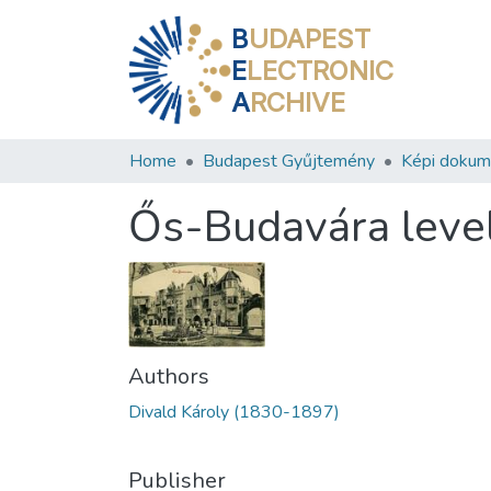
B
UDAPEST
E
LECTRONIC
A
RCHIVE
Home
Budapest Gyűjtemény
Képi doku
Ős-Budavára level
Authors
Divald Károly (1830-1897)
Publisher