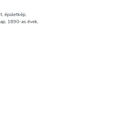
et
,
épületkép
,
lap
,
1890-as évek
,