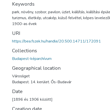
Keywords
park
,
növény
,
szobor
,
pavilon
,
üzlet
,
kiállítás
,
kiállítási épül
turizmus
,
életkép
,
utcakép
,
külső felvétel
,
képes levelező
1900-as évek
URI
https://bea.fszek.hu/handle/20.500.14711/172091
Collections
Budapest-képarchívum
Geographical location
Városliget
Budapest. 14. kerület. Ős-Budavár
Date
[1896 és 1906 között]
Creation date