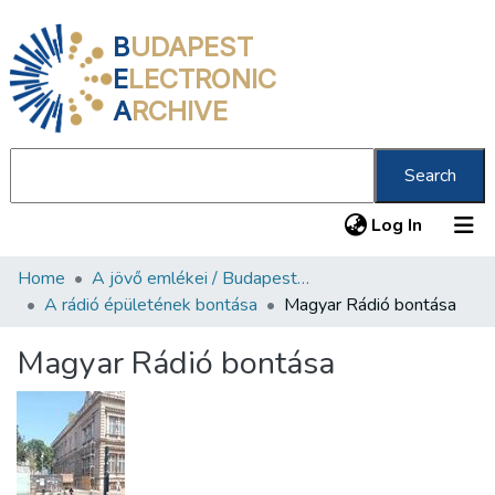
B
UDAPEST
E
LECTRONIC
A
RCHIVE
Search
(current
Log In
Home
A jövő emlékei / Budapest ma
Communities & Collections
A rádió épületének bontása
Magyar Rádió bontása
All of DSpace
Magyar Rádió bontása
Statistics
About us