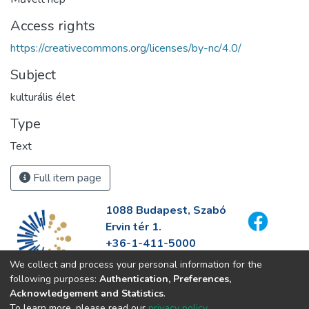
Access rights
https://creativecommons.org/licenses/by-nc/4.0/
Subject
kulturális élet
Type
Text
Full item page
1088 Budapest, Szabó
Ervin tér 1.
+36-1-411-5000
info@fszek.hu
We collect and process your personal information for the
https://fszek.hu
following purposes:
Authentication, Preferences,
Acknowledgement and Statistics
.
To learn more, please read our
privacy policy
.