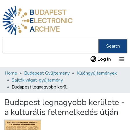
B
UDAPEST
E
LECTRONIC
A
RCHIVE
Search
(current
Log In
Home
Budapest Gyűjtemény
Különgyűjtemények
Communities & Collections
Sajtókivágat-gyűjtemény
All of DSpace
Budapest legnagyobb kerülete - a kulturális felemelkedés útján
Statistics
Budapest legnagyobb kerülete -
About us
a kulturális felemelkedés útján