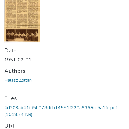
Date
1951-02-01
Authors
Halász Zoltán
Files
4d309ab41fd5b078dbb14551f220a9369cc5a1fe.pdf
(1018.74 KB)
URI