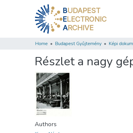
B
UDAPEST
E
LECTRONIC
A
RCHIVE
Home
Budapest Gyűjtemény
Képi doku
Részlet a nagy gé
Authors