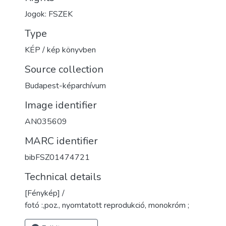
Jogok: FSZEK
Type
KÉP / kép könyvben
Source collection
Budapest-képarchívum
Image identifier
AN035609
MARC identifier
bibFSZ01474721
Technical details
[Fénykép] /
fotó :,poz., nyomtatott reprodukció, monokróm ;