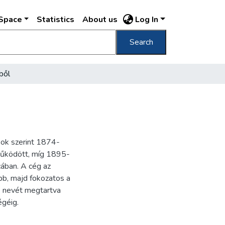
DSpace
Statistics
About us
Log In
Search
ből
ok szerint 1874-
 működött, míg 1895-
cában. A cég az
bb, majd fokozatos a
e nevét megtartva
égéig.