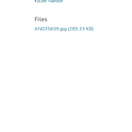
Kiszer Nándor
Files
AN035609.jpg
(289.33 KB)