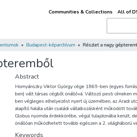
Communities & Collections
All of 
mentumok
Budapest-képarchívum
Részlet a nagy gépterem
pteremből
Abstract
Hornyánszky Viktor György cége 1869-ben (egyes forrás
ben) vált társas cégből önállóvá. Változó pesti címeken
ben végleges elhelyezést nyert új üzemében, az Aradi ut
alapító halála után családi vállalkozásként működött tová
Globus nyomda érdekkörébe, végül tulajdonába került, d
önállóan működhetett tovább egészen a 2. világháború v
Keywords