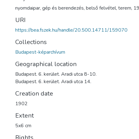
nyomdaipar
,
gép és berendezés
,
belső felvétel
,
terem
,
1
URI
https://bea.fszek.hu/handle/20.500.14711/159070
Collections
Budapest-képarchívum
Geographical location
Budapest. 6. kerület. Aradi utca 8-10.
Budapest. 6. kerület. Aradi utca 14.
Creation date
1902
Extent
5x6 cm
Rights