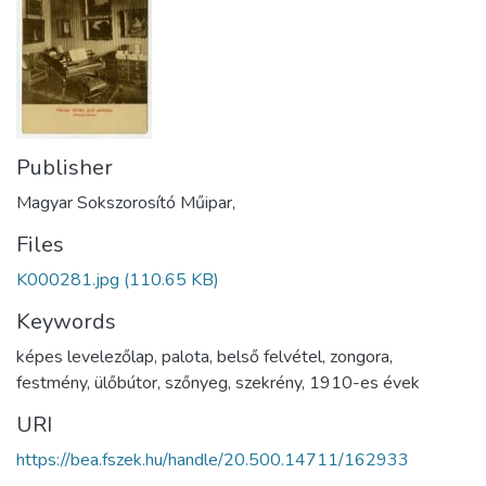
Publisher
Magyar Sokszorosító Műipar,
Files
K000281.jpg
(110.65 KB)
Keywords
képes levelezőlap
,
palota
,
belső felvétel
,
zongora
,
festmény
,
ülőbútor
,
szőnyeg
,
szekrény
,
1910-es évek
URI
https://bea.fszek.hu/handle/20.500.14711/162933