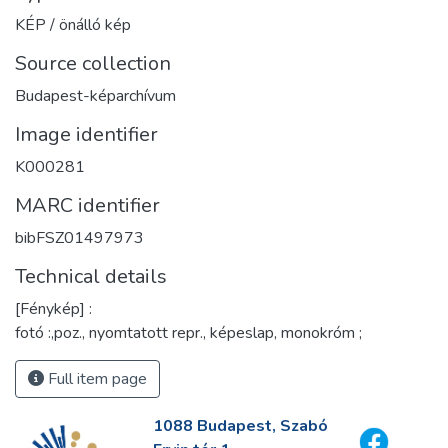
KÉP / önálló kép
Source collection
Budapest-képarchívum
Image identifier
K000281
MARC identifier
bibFSZ01497973
Technical details
[Fénykép] :
fotó :,poz., nyomtatott repr., képeslap, monokróm ;
Full item page
1088 Budapest, Szabó