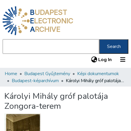
B
UDAPEST
E
LECTRONIC
A
RCHIVE
Search
(current
Log In
Home
Budapest Gyűjtemény
Képi dokumentumok
Communities & Collections
Budapest-képarchívum
Károlyi Mihály gróf palotája Zongora-terem
All of DSpace
Károlyi Mihály gróf palotája
Statistics
Zongora-terem
About us