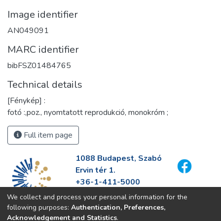
Image identifier
AN049091
MARC identifier
bibFSZ01484765
Technical details
[Fénykép] :
fotó :,poz., nyomtatott reprodukció, monokróm ;
Full item page
1088 Budapest, Szabó
Ervin tér 1.
+36-1-411-5000
info@fszek.hu
We collect and process your personal information for the
https://fszek.hu
following purposes:
Authentication, Preferences,
Acknowledgement and Statistics
.