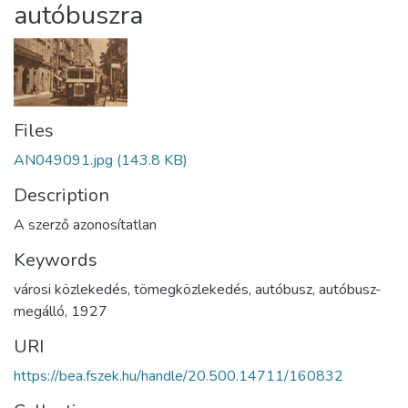
autóbuszra
Files
AN049091.jpg
(143.8 KB)
Description
A szerző azonosítatlan
Keywords
városi közlekedés
,
tömegközlekedés
,
autóbusz
,
autóbusz-
megálló
,
1927
URI
https://bea.fszek.hu/handle/20.500.14711/160832