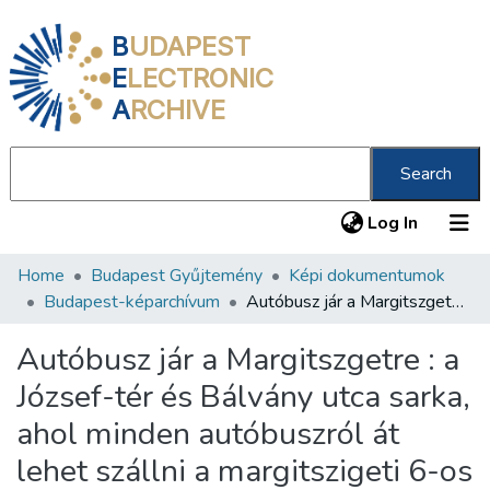
B
UDAPEST
E
LECTRONIC
A
RCHIVE
Search
(current
Log In
Home
Budapest Gyűjtemény
Képi dokumentumok
Communities & Collections
Budapest-képarchívum
Autóbusz jár a Margitszgetre : a József-tér és Bálvány utca sarka, ahol minden autóbuszról át lehet szállni a margitszigeti 6-os autóbuszra
All of DSpace
Autóbusz jár a Margitszgetre : a
Statistics
József-tér és Bálvány utca sarka,
About us
ahol minden autóbuszról át
lehet szállni a margitszigeti 6-os