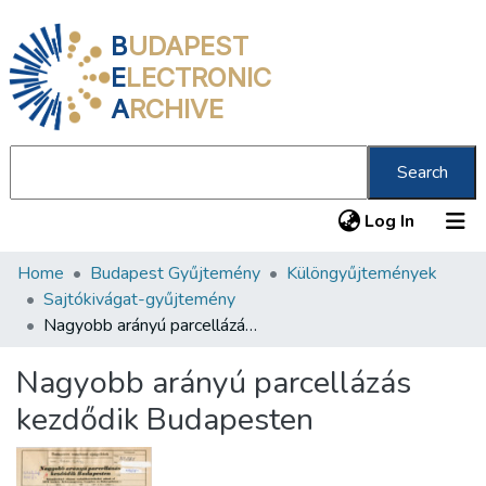
B
UDAPEST
E
LECTRONIC
A
RCHIVE
Search
(current
Log In
Home
Budapest Gyűjtemény
Különgyűjtemények
Communities & Collections
Sajtókivágat-gyűjtemény
All of DSpace
Nagyobb arányú parcellázás kezdődik Budapesten
Statistics
Nagyobb arányú parcellázás
About us
kezdődik Budapesten