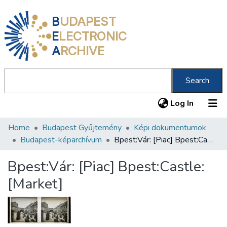
B
UDAPEST
E
LECTRONIC
A
RCHIVE
Search
(current
Log In
Home
Budapest Gyűjtemény
Képi dokumentumok
Communities & Collections
Budapest-képarchívum
Bpest:Vár: [Piac] Bpest:Castle: [Market]
All of DSpace
Bpest:Vár: [Piac] Bpest:Castle:
Statistics
[Market]
About us