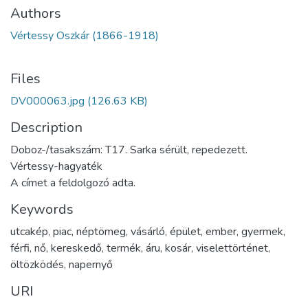
Authors
Vértessy Oszkár (1866-1918)
Files
DV000063.jpg
(126.63 KB)
Description
Doboz-/tasakszám: T17. Sarka sérült, repedezett.
Vértessy-hagyaték
A címet a feldolgozó adta.
Keywords
utcakép
,
piac
,
néptömeg
,
vásárló
,
épület
,
ember
,
gyermek
,
férfi
,
nő
,
kereskedő
,
termék
,
áru
,
kosár
,
viselettörténet
,
öltözködés
,
napernyő
URI