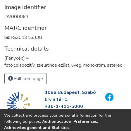
Image identifier
DV000063
MARC identifier
bibFSZ01916338
Technical details
[Fénykép] =
fotó :,diapozitív, zselatinos ezüst, üveg, monokróm, sztereo ;
Full item page
1088 Budapest, Szabó
Ervin tér 1.
+36-1-411-5000
info@fszek.hu
We collect and process your personal information for the
https://fszek.hu
following purposes:
Authentication, Preferences,
Acknowledgement and Statistics
.