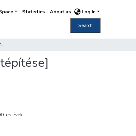
DSpace
Statistics
About us
Log In
Search
[Fehérvári út és a Móricz Zsigmond körtér átépítése]
tépítése]
0-es évek