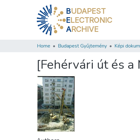
B
UDAPEST
E
LECTRONIC
A
RCHIVE
Home
Budapest Gyűjtemény
Képi doku
[Fehérvári út és a