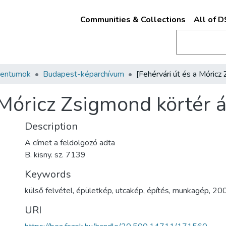
Communities & Collections
All of 
mentumok
Budapest-képarchívum
 Móricz Zsigmond körtér á
Description
A címet a feldolgozó adta
B. kisny. sz. 7139
Keywords
külső felvétel
,
épületkép
,
utcakép
,
építés
,
munkagép
,
200
URI