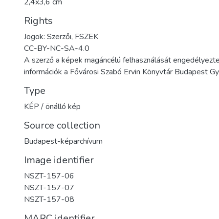
2,4x3,6 cm
Rights
Jogok: Szerzői, FSZEK
CC-BY-NC-SA-4.0
A szerző a képek magáncélú felhasználását engedélyezte
információk a Fővárosi Szabó Ervin Könyvtár Budapest 
Type
KÉP / önálló kép
Source collection
Budapest-képarchívum
Image identifier
NSZT-157-06
NSZT-157-07
NSZT-157-08
MARC identifier