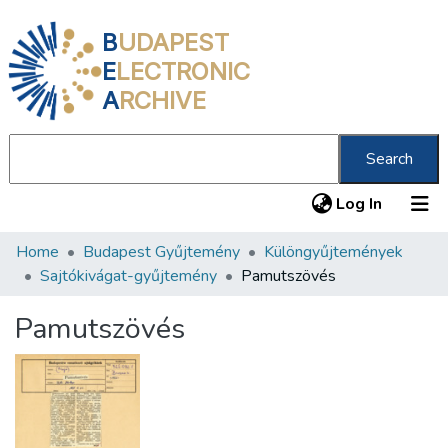
B
UDAPEST
E
LECTRONIC
A
RCHIVE
Search
(current
Log In
Home
Budapest Gyűjtemény
Különgyűjtemények
Communities & Collections
Sajtókivágat-gyűjtemény
Pamutszövés
All of DSpace
Pamutszövés
Statistics
About us