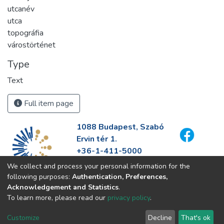
utcanév
utca
topográfia
várostörténet
Type
Text
Full item page
1088 Budapest, Szabó
Ervin tér 1.
+36-1-411-5000
info@fszek.hu
We collect and process your personal information for the
https://fszek.hu
following purposes:
Authentication, Preferences,
Acknowledgement and Statistics
.
To learn more, please read our
privacy policy
.
Customize
Decline
That's ok