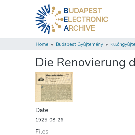
B
UDAPEST
E
LECTRONIC
A
RCHIVE
Home
Budapest Gyűjtemény
Különgyűjt
Die Renovierung 
Date
1925-08-26
Files