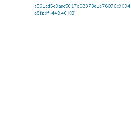
a561cd5e9aac5617e08373a1e78076c9094
e8f.pdf
(448.46 KB)