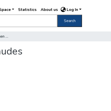
DSpace
Statistics
About us
Log In
Search
Die Renovierung des alten Parlamentsgebäudes
äudes