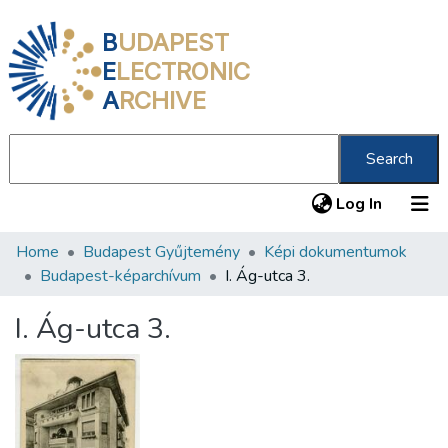
B
UDAPEST
E
LECTRONIC
A
RCHIVE
Search
(current
Log In
Home
Budapest Gyűjtemény
Képi dokumentumok
Communities & Collections
Budapest-képarchívum
I. Ág-utca 3.
All of DSpace
I. Ág-utca 3.
Statistics
About us