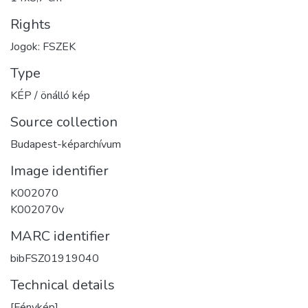
Rights
Jogok: FSZEK
Type
KÉP / önálló kép
Source collection
Budapest-képarchívum
Image identifier
K002070
K002070v
MARC identifier
bibFSZ01919040
Technical details
[Fénykép]