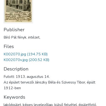
Publisher
Bíró Pál fényk. intézet,
Files
K002070.jpg
(194.75 KB)
K002070v.jpg
(200.52 KB)
Description
Futott: 1913. augusztus 14.
Az épület tervezői Jánszky Béla és Szivessy Tibor, épült
1912-ben
Keywords
lakóépület
,
képes levelezőlap
,
külső felvétel
,
épületfotó
,