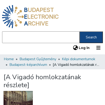
B
UDAPEST
E
LECTRONIC
A
RCHIVE
Search
(current
Log In
Home
Budapest Gyűjtemény
Képi dokumentumok
Communities & Collections
Budapest-képarchívum
[A Vigadó homlokzatának részlete]
All of DSpace
[A Vigadó homlokzatának
Statistics
részlete]
About us