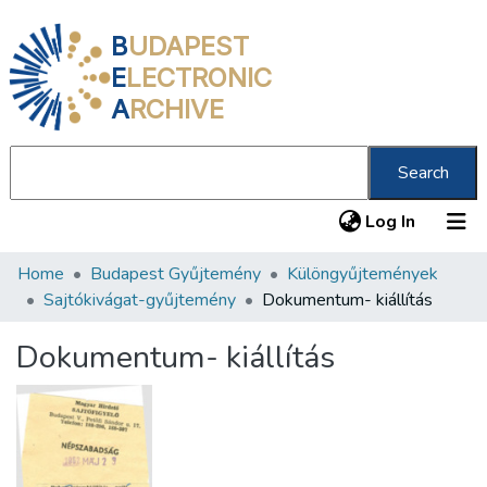
B
UDAPEST
E
LECTRONIC
A
RCHIVE
Search
(current
Log In
Home
Budapest Gyűjtemény
Különgyűjtemények
Communities & Collections
Sajtókivágat-gyűjtemény
Dokumentum- kiállítás
All of DSpace
Dokumentum- kiállítás
Statistics
About us