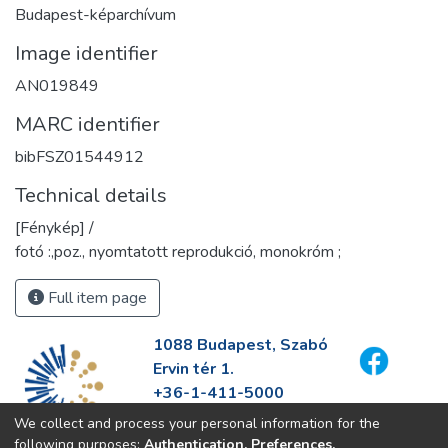
Budapest-képarchívum
Image identifier
AN019849
MARC identifier
bibFSZ01544912
Technical details
[Fénykép] /
fotó :,poz., nyomtatott reprodukció, monokróm ;
Full item page
1088 Budapest, Szabó
Ervin tér 1.
+36-1-411-5000
info@fszek.hu
We collect and process your personal information for the
https://fszek.hu
following purposes:
Authentication, Preferences,