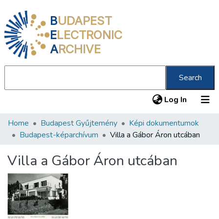
B
UDAPEST
E
LECTRONIC
A
RCHIVE
Search
(current
Log In
Home
Budapest Gyűjtemény
Képi dokumentumok
Communities & Collections
Budapest-képarchívum
Villa a Gábor Áron utcában
All of DSpace
Villa a Gábor Áron utcában
Statistics
About us