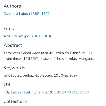
Authors
Csákányi Lajos (1888-19??)
Files
AN019849.jpg
(236.81 KB)
Abstract
Törökvész Gábor Áron utca 46. szám és Bimbó út 117.
szám (hrsz.: 12353/2); használói hozzászólás, Hungaricana
Keywords
lakóépület
,
bérház
,
épületkép
,
1930-as évek
URI
https://bea.fszek.hu/handle/20.500.14711/165510
Collections