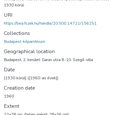
1930 körül
URI
https://bea.fszek.hu/handle/20.500.14711/156251
Collections
Budapest-képarchívum
Geographical location
Budapest. 2. kerület. Garas utca 8-10. Szegő-villa
Date
[1930 körül] ([1960-as évek])
Creation date
1960
Extent
22x28 cm, (teljes méret: 28x36 cm)