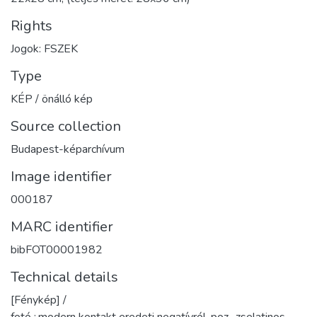
Rights
Jogok: FSZEK
Type
KÉP / önálló kép
Source collection
Budapest-képarchívum
Image identifier
000187
MARC identifier
bibFOT00001982
Technical details
[Fénykép] /
fotó :,modern kontakt eredeti negatívról, poz., zselatinos