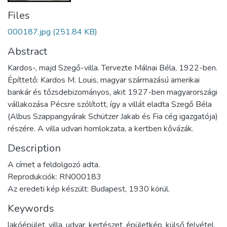
Files
000187.jpg
(251.84 KB)
Abstract
Kardos-, majd Szegő-villa. Tervezte Málnai Béla, 1922-ben.
Építtető: Kardos M. Louis, magyar származású amerikai
bankár és tőzsdebizományos, akit 1927-ben magyarországi
vállakozása Pécsre szólított, így a villát eladta Szegő Béla
(Albus Szappangyárak Schützer Jakab és Fia cég igazgatója)
részére. A villa udvari homlokzata, a kertben kővázák.
Description
A címet a feldolgozó adta.
Reprodukciók: RN000183
Az eredeti kép készült: Budapest, 1930 körül.
Keywords
lakóépület
,
villa
,
udvar
,
kertészet
,
épületkép
,
külső felvétel
,