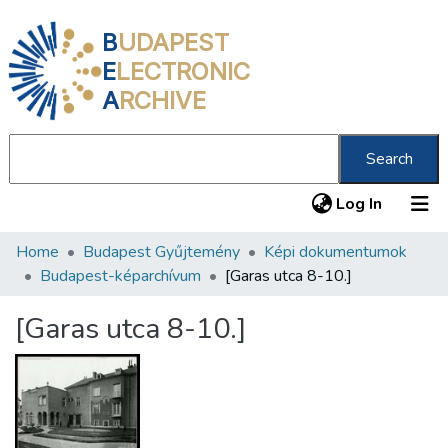
B
UDAPEST
E
LECTRONIC
A
RCHIVE
Search
(current
Log In
Home
Budapest Gyűjtemény
Képi dokumentumok
Communities & Collections
Budapest-képarchívum
[Garas utca 8-10.]
All of DSpace
[Garas utca 8-10.]
Statistics
About us