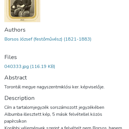
Authors
Borsos József (festőművész) (1821-1883)
Files
040333.jpg
(116.19 KB)
Abstract
Torontál megye nagyszentmiklósi ker. képviselője.
Description
Cím a tartalomjegyzék sorszámozott jegyzékében
Albumba illesztett kép, 5 másik felvétellel közös
papírcsíkon
Korábbi vélemények szerint a felvételt nem Borsos, hanem