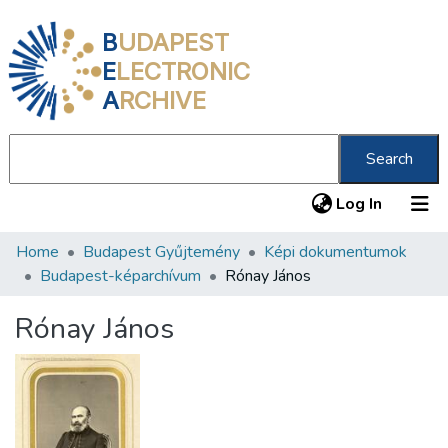
B
UDAPEST
E
LECTRONIC
A
RCHIVE
Search
(current
Log In
Home
Budapest Gyűjtemény
Képi dokumentumok
Communities & Collections
Budapest-képarchívum
Rónay János
All of DSpace
Rónay János
Statistics
About us