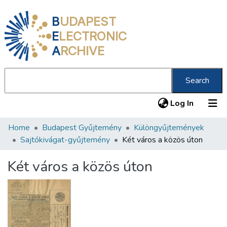
B
UDAPEST
E
LECTRONIC
A
RCHIVE
Search
(current
Log In
Home
Budapest Gyűjtemény
Különgyűjtemények
Communities & Collections
Sajtókivágat-gyűjtemény
Két város a közös úton
All of DSpace
Két város a közös úton
Statistics
About us