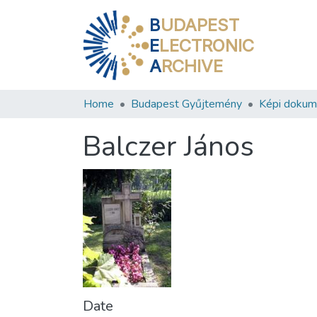
B
UDAPEST
E
LECTRONIC
A
RCHIVE
Home
Budapest Gyűjtemény
Képi doku
Balczer János
Date