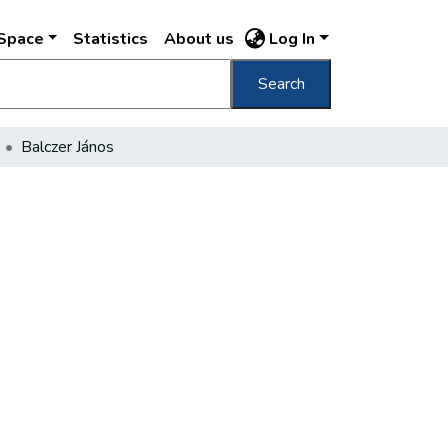
DSpace
Statistics
About us
Log In
Search
Balczer János