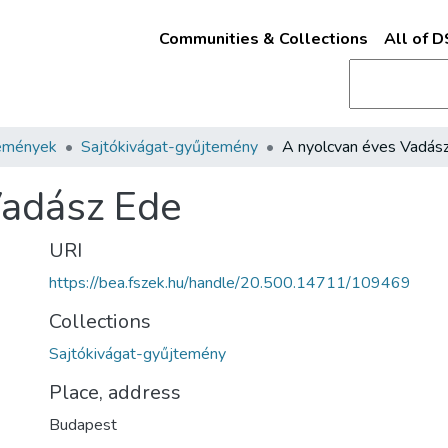
Communities & Collections
All of 
emények
Sajtókivágat-gyűjtemény
A nyolcvan éves Vadás
Vadász Ede
URI
https://bea.fszek.hu/handle/20.500.14711/109469
Collections
Sajtókivágat-gyűjtemény
Place, address
Budapest