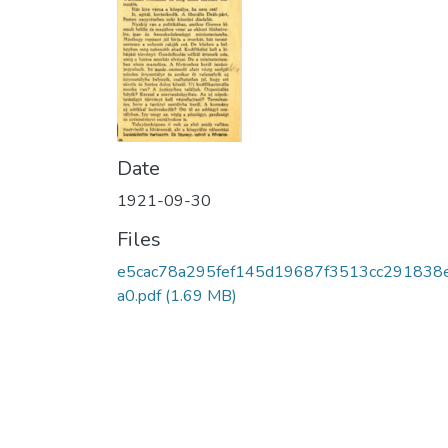
Date
1921-09-30
Files
e5cac78a295fef145d19687f3513cc291838
a0.pdf
(1.69 MB)