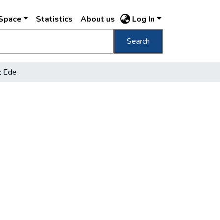
DSpace
Statistics
About us
Log In
Search
z Ede