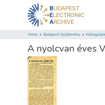
B
UDAPEST
E
LECTRONIC
A
RCHIVE
Home
Budapest Gyűjtemény
Különgyűjt
A nyolcvan éves 