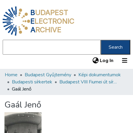
B
UDAPEST
E
LECTRONIC
A
RCHIVE
Search
(current
Log In
Home
Budapest Gyűjtemény
Képi dokumentumok
Communities & Collections
Budapesti sírkertek
Budapest VIII Fiumei út sírkert 3. rész
All of DSpace
Gaál Jenő
Statistics
Gaál Jenő
About us