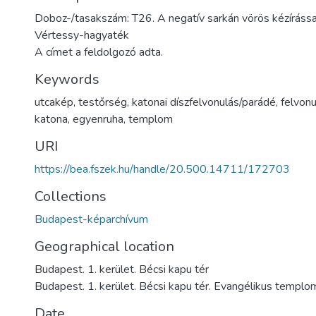
Doboz-/tasakszám: T26. A negatív sarkán vörös kézírással
Vértessy-hagyaték
A címet a feldolgozó adta.
Keywords
utcakép
,
testőrség
,
katonai díszfelvonulás/parádé
,
felvonu
katona
,
egyenruha
,
templom
URI
https://bea.fszek.hu/handle/20.500.14711/172703
Collections
Budapest-képarchívum
Geographical location
Budapest. 1. kerület. Bécsi kapu tér
Budapest. 1. kerület. Bécsi kapu tér. Evangélikus templo
Date