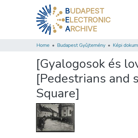
B
UDAPEST
E
LECTRONIC
A
RCHIVE
Home
Budapest Gyűjtemény
Képi doku
[Gyalogosok és lo
[Pedestrians and s
Square]