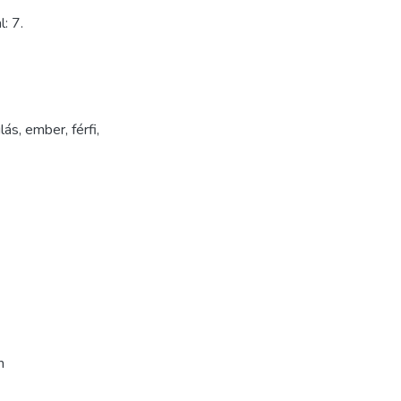
: 7.
lás
,
ember
,
férfi
,
m