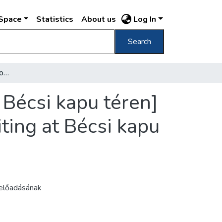
DSpace
Statistics
About us
Log In
Search
[Gyalogosok és lovas katonák várakoznak a Bécsi kapu téren] [Pedestrians and soldiers on horseback waiting at Bécsi kapu Square]
 Bécsi kapu téren]
ting at Bécsi kapu
 előadásának