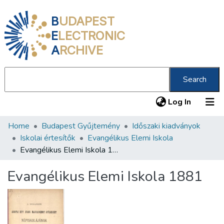
B
UDAPEST
E
LECTRONIC
A
RCHIVE
Search
(current
Log In
Home
Budapest Gyűjtemény
Időszaki kiadványok
Communities & Collections
Iskolai értesítők
Evangélikus Elemi Iskola
All of DSpace
Evangélikus Elemi Iskola 1881
Statistics
Evangélikus Elemi Iskola 1881
About us