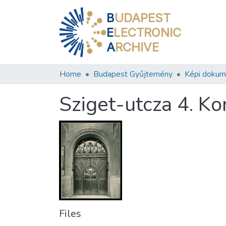
B
UDAPEST
E
LECTRONIC
A
RCHIVE
Home
Budapest Gyűjtemény
Képi doku
Sziget-utcza 4. K
Files