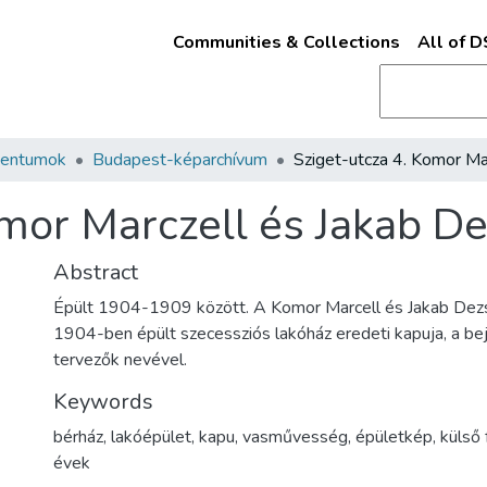
Communities & Collections
All of 
mentumok
Budapest-képarchívum
omor Marczell és Jakab De
Abstract
Épült 1904-1909 között. A Komor Marcell és Jakab Dez
1904-ben épült szecessziós lakóház eredeti kapuja, a bejá
tervezők nevével.
Keywords
bérház
,
lakóépület
,
kapu
,
vasművesség
,
épületkép
,
külső 
évek