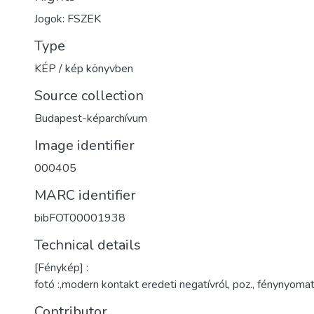
Jogok: FSZEK
Type
KÉP / kép könyvben
Source collection
Budapest-képarchívum
Image identifier
000405
MARC identifier
bibFOT00001938
Technical details
[Fénykép] :
fotó :,modern kontakt eredeti negatívról, poz., fénynyoma
Contributor