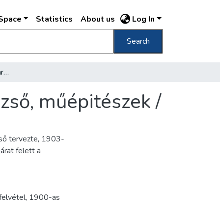
DSpace
Statistics
About us
Log In
Search
Sziget-utcza 4. Komor Marczell és Jakab Dezső, műépitészek /
zső, műépitészek /
ső tervezte, 1903-
rat felett a
felvétel
,
1900-as