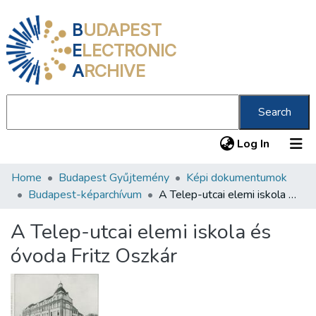
B
UDAPEST
E
LECTRONIC
A
RCHIVE
Search
(current
Log In
Home
Budapest Gyűjtemény
Képi dokumentumok
Communities & Collections
Budapest-képarchívum
A Telep-utcai elemi iskola és óvoda Fritz Oszkár
All of DSpace
A Telep-utcai elemi iskola és
Statistics
óvoda Fritz Oszkár
About us