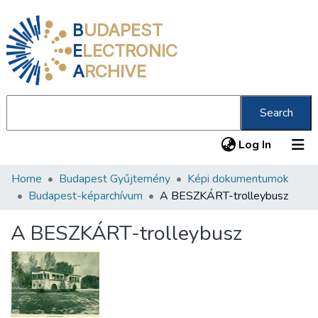
B
UDAPEST
E
LECTRONIC
A
RCHIVE
Search
(current
Log In
Home
Budapest Gyűjtemény
Képi dokumentumok
Communities & Collections
Budapest-képarchívum
A BESZKÁRT-trolleybusz
All of DSpace
A BESZKÁRT-trolleybusz
Statistics
About us