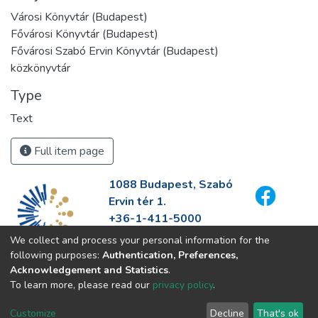
Városi Könyvtár (Budapest)
Fővárosi Könyvtár (Budapest)
Fővárosi Szabó Ervin Könyvtár (Budapest)
közkönyvtár
Type
Text
Full item page
1088 Budapest, Szabó
Ervin tér 1.
+36-1-411-5000
info@fszek.hu
We collect and process your personal information for the
https://fszek.hu
following purposes:
Authentication, Preferences,
Acknowledgement and Statistics
.
To learn more, please read our
privacy policy
.
Customize
Decline
That's ok