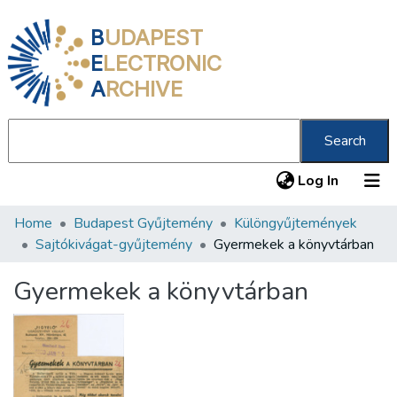
B
UDAPEST
E
LECTRONIC
A
RCHIVE
Search
(current
Log In
Home
Budapest Gyűjtemény
Különgyűjtemények
Communities & Collections
Sajtókivágat-gyűjtemény
Gyermekek a könyvtárban
All of DSpace
Gyermekek a könyvtárban
Statistics
About us