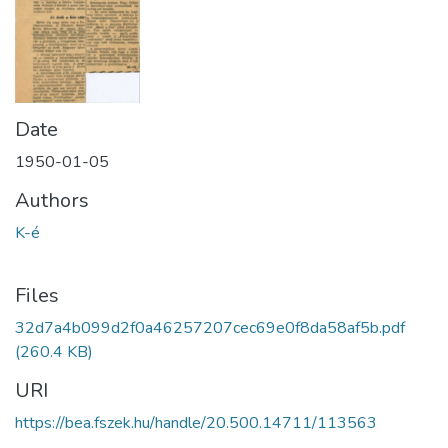
Date
1950-01-05
Authors
K-é
Files
32d7a4b099d2f0a46257207cec69e0f8da58af5b.pdf
(260.4 KB)
URI
https://bea.fszek.hu/handle/20.500.14711/113563