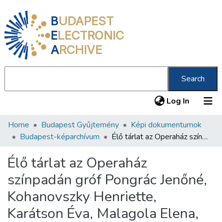
B
UDAPEST
E
LECTRONIC
A
RCHIVE
Search
(current
Log In
Home
Budapest Gyűjtemény
Képi dokumentumok
Communities & Collections
Budapest-képarchívum
Élő tárlat az Operaház színpadán gróf Pongrác Jenőné, Kohanovszky Henriette, Karátson Éva, Malagola Elena, gr. Bissingen Vera, Münnich Aladárné, Olgyai Aladár, Olgyay Viktor : 1940. febr. 11.
All of DSpace
Élő tárlat az Operaház
Statistics
színpadán gróf Pongrác Jenőné,
About us
Kohanovszky Henriette,
Karátson Éva, Malagola Elena,