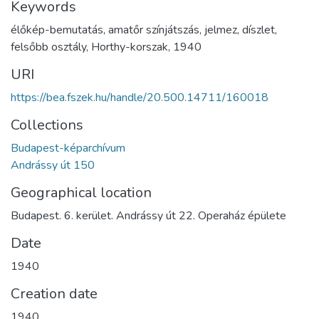
Keywords
élőkép-bemutatás
,
amatőr színjátszás
,
jelmez
,
díszlet
,
felsőbb osztály
,
Horthy-korszak
,
1940
URI
https://bea.fszek.hu/handle/20.500.14711/160018
Collections
Budapest-képarchívum
Andrássy út 150
Geographical location
Budapest. 6. kerület. Andrássy út 22. Operaház épülete
Date
1940
Creation date
1940