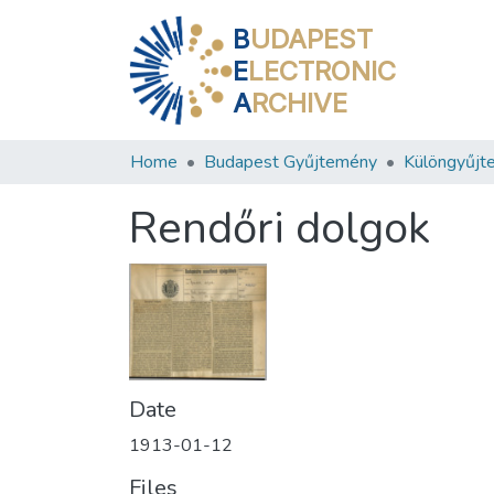
B
UDAPEST
E
LECTRONIC
A
RCHIVE
Home
Budapest Gyűjtemény
Különgyűjt
Rendőri dolgok
Date
1913-01-12
Files