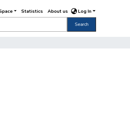
DSpace
Statistics
About us
Log In
Search