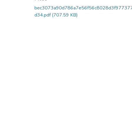
bec3073a90d786a7e56f56c8028d3f97737
d34.pdf
(707.59 KB)