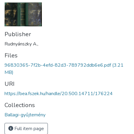
Publisher
Rudnyánszky A.,
Files
96830365-7f2b-4efd-82d3-789792ddb6e6.pdf
(3.21
MB)
URI
https://bea.fszek.hu/handle/20.500.14711/176224
Collections
Ballagi-gyűjtemény
Full item page