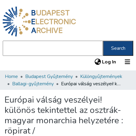
B
UDAPEST
E
LECTRONIC
A
RCHIVE
Search
(current
Log In
Home
Budapest Gyűjtemény
Különgyűjtemények
Communities & Collections
Ballagi-gyűjtemény
Európai válság veszélyei! különös tekintettel az osztrák-magyar monarchia helyzetére : röpirat /
All of DSpace
Európai válság veszélyei!
Statistics
különös tekintettel az osztrák-
About us
magyar monarchia helyzetére :
röpirat /