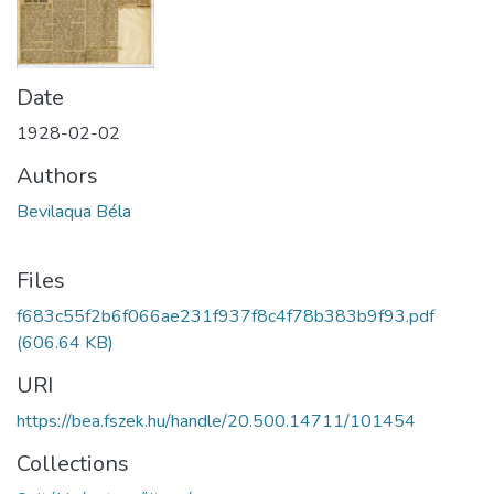
Date
1928-02-02
Authors
Bevilaqua Béla
Files
f683c55f2b6f066ae231f937f8c4f78b383b9f93.pdf
(606.64 KB)
URI
https://bea.fszek.hu/handle/20.500.14711/101454
Collections