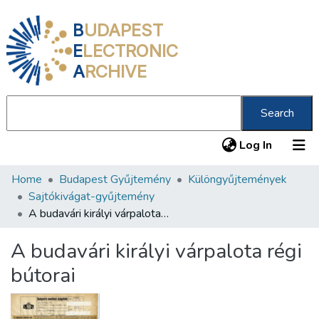
B
UDAPEST
E
LECTRONIC
A
RCHIVE
Search
(current
Log In
Home
Budapest Gyűjtemény
Különgyűjtemények
Communities & Collections
Sajtókivágat-gyűjtemény
All of DSpace
A budavári királyi várpalota régi bútorai
Statistics
A budavári királyi várpalota régi
About us
bútorai